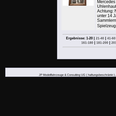
Mercedes
Uhlenhaut
Achtung: N
unter 14 J
Sammlermo
Spielzeug.
Ergebnisse: 1-20 |
|
21-40
41-60
|
|
161-180
181-200
20
JP Modellfahrzeuge & Consulting UG ( haftungsbeschränkt ),