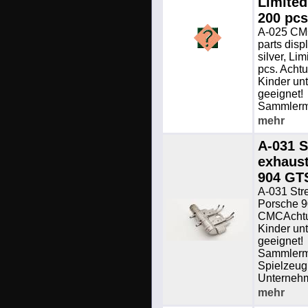
Limited
200 pcs
A-025 CM
parts disp
silver, Li
pcs. Achtu
Kinder un
geeignet!
Sammlermo
mehr
A-031 S
exhaus
904 GT
A-031 Str
Porsche 9
CMCAchtun
Kinder un
geeignet!
Sammlermo
Spielzeug.
Unterneh
mehr