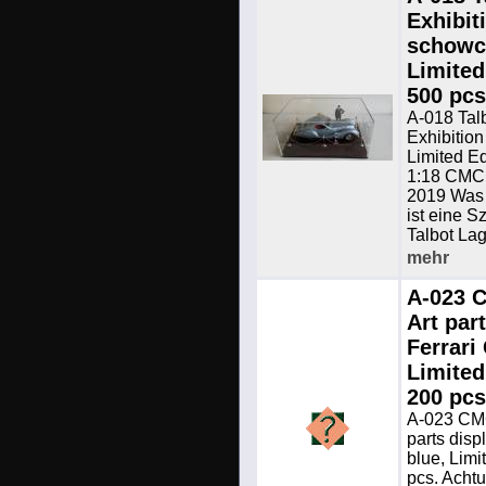
Exhibit
schowc
Limited
500 pc
A-018 Tal
Exhibitio
Limited Ed
1:18 CM
2019 Was 
ist eine S
Talbot La
mehr
A-023 
Art par
Ferrari
Limited
200 pcs
A-023 CM
parts disp
blue, Limi
pcs. Achtu