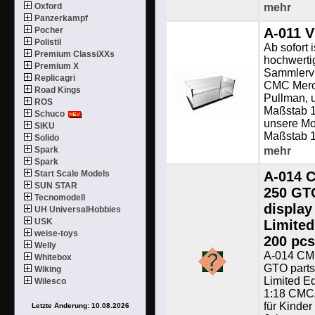
Oxford
mehr
Panzerkampf
Pocher
A-011 V
Polistil
Ab sofort 
Premium ClassiXXs
hochwerti
Premium X
Sammlervit
Replicagri
CMC Merc
Road Kings
Pullman, 
ROS
Maßstab 1
Schuco
unsere Mo
SIKU
Maßstab 1:
Solido
Spark
mehr
Spark
Start Scale Models
A-014 C
SUN STAR
250 GT
Tecnomodell
display
UH UniversalHobbies
USK
Limited
weise-toys
200 pc
Welly
A-014 CMC
Whitebox
GTO parts
Wiking
Limited Ed
Wilesco
1:18 CMCA
für Kinder
Letzte Änderung: 10.08.2026