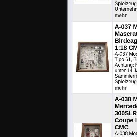
Spielzeug.
Unterneh
mehr
A-037 M
Maserat
Birdcag
1:18 C
A-037 Mod
Tipo 61, B
Achtung: N
unter 14 J
Sammlermo
Spielzeug.
mehr
A-038 M
Merced
300SLR
Coupe l
CMC
A-038 Mod