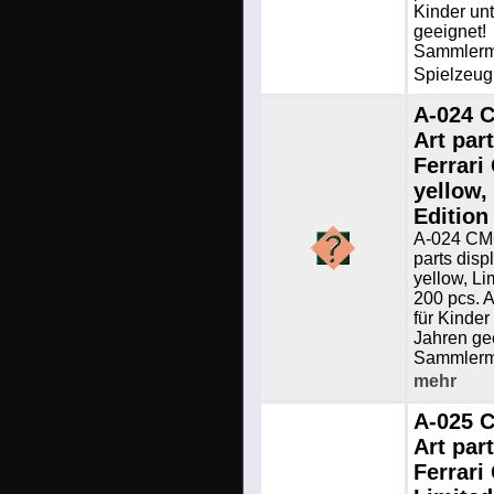
Kinder un
geeignet!
Sammlermo
Spielzeug.
A-024 
Art par
Ferrari
yellow,
Edition
A-024 CM
parts disp
yellow, Li
200 pcs. A
für Kinder
Jahren ge
Sammlermo
mehr
A-025 
Art par
Ferrari