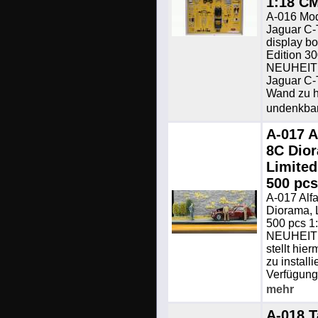
1:18 C
A-016 Mod
Jaguar C-
display bo
Edition 3
NEUHEIT 
Jaguar C-
Wand zu 
undenkbar
A-017 
8C Dio
Limited
500 pc
A-017 Al
Diorama, L
500 pcs 
NEUHEIT
stellt hier
zu install
Verfügung,
mehr
A-018 T