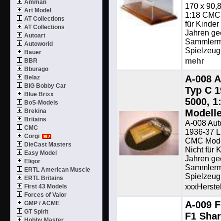
Amman
170 x 90,8
Art Model
1:18 CMC 
AT Collections
für Kinder
AT Collections
Jahren ge
Autoart
Sammlermo
Autoworld
Spielzeug.
Bauer
mehr
BBR
Bburago
A-008 A
Belaz
BIG Bobby Car
Typ C 1
Blue Brixx
5000, 
BoS-Models
Brekina
Modell
Britains
A-008 Aut
CMC
1936-37 L
Corgi
CMC Mode
DieCast Masters
Nicht für 
Easy Model
Jahren ge
Eligor
Sammlermo
ERTL American Muscle
Spielzeug
ERTL Britains
xxxHerstel
First 43 Models
Forces of Valor
A-009 F
GMP / ACME
GT Spirit
F1 Sha
Hobby Master