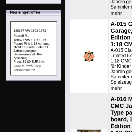
Jahren ge
Sammlermo
Neu eingetroffen
mehr
A-015 C
Garage,
188677 VW 1303 1973
Pastell P...
Edition
188677 VW 1303 1973
1:18 C
Pastell Pink 1:18 Achtung:
Nicht für Kinder unter 14
A-015 Cla
Jahren geeignet!
Sammlermodell. Kein
Limited Ed
Spielzeug....
1:18 CMCA
Preis: 59.00 EUR
inkl.
für Kinder
gesetzl. MwSt. zzgl.
Versandkosten
Jahren ge
Sammlermo
Spielzeug.
mehr
A-016 M
CMC Ja
Type pa
board, 
Edition