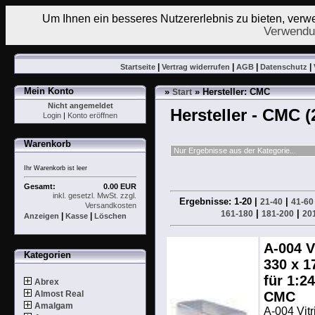
Um Ihnen ein besseres Nutzererlebnis zu bieten, ver
Verwendu
|
|
|
|
Startseite
Vertrag widerrufen
AGB
Datenschutz
Mein Konto
»
» Hersteller: CMC
Start
Nicht angemeldet
Hersteller - CMC (
Login
|
Konto eröffnen
Warenkorb
Ihr Warenkorb ist leer
Gesamt:
0.00 EUR
inkl. gesetzl. MwSt. zzgl.
Ergebnisse: 1-20 |
|
21-40
41-60
Versandkosten
|
|
161-180
181-200
20
|
|
Anzeigen
Kasse
Löschen
A-004 V
Kategorien
330 x 1
für 1:2
Abrex
Almost Real
CMC
Amalgam
A-004 Vitr