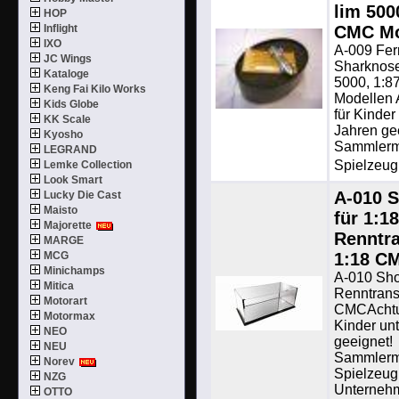
lim 500
HOP
Inflight
CMC Mo
IXO
A-009 Fer
JC Wings
Sharknose
Kataloge
5000, 1:
Keng Fai Kilo Works
Modellen 
Kids Globe
für Kinder
KK Scale
Jahren ge
Kyosho
Sammlermo
LEGRAND
Spielzeug.
Lemke Collection
Look Smart
A-010 
Lucky Die Cast
Maisto
für 1:18
Majorette
Renntra
MARGE
MCG
1:18 C
Minichamps
A-010 Sho
Mitica
Renntrans
Motorart
CMCAchtun
Motormax
Kinder un
NEO
geeignet!
NEU
Sammlermo
Norev
Spielzeug.
NZG
Unterneh
OTTO