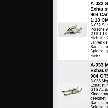
A-032 S
Exhaus
904 Ca
1:18 C
A-032 Seb
Porsche 9
GTS 1:18
Nicht für 
Jahren ge
Sammlermo
Spielzeug.
mehr
A-033 
Exhaus
904 GT
A-033 Me
Exhaust P
GTS Achtu
Kinder un
geeignet!
Sammlermo
Spielzeug.