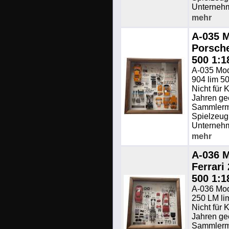
Unterneh
mehr
A-035 M
Porsche
500 1:
A-035 Mod
904 lim 5
Nicht für 
Jahren ge
Sammlermo
Spielzeug.
Unterneh
mehr
A-036 M
Ferrari
500 1:
A-036 Mode
250 LM li
Nicht für 
Jahren ge
Sammlermo