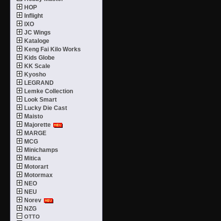
HOP
Inflight
IXO
JC Wings
Kataloge
Keng Fai Kilo Works
Kids Globe
KK Scale
Kyosho
LEGRAND
Lemke Collection
Look Smart
Lucky Die Cast
Maisto
Majorette
MARGE
MCG
Minichamps
Mitica
Motorart
Motormax
NEO
NEU
Norev
NZG
OTTO