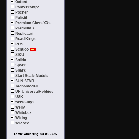
Oxford
Panzerkampf
Pocher
Polistil
Premium ClassiXXs
Premium X
Replicagri
Road Kings
ROS
Schuco
SIKU
Solido
Spark
Spark
Start Scale Models
SUN STAR
Tecnomodell
UH UniversalHobbies
USK
weise-toys
Welly
Whitebox
Wiking
Wilesco
Letzte Änderung: 08.08.2026