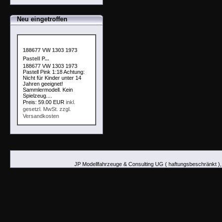
Neu eingetroffen
188677 VW 1303 1973
Pastell P...
188677 VW 1303 1973
Pastell Pink 1:18 Achtung:
Nicht für Kinder unter 14
Jahren geeignet!
Sammlermodell. Kein
Spielzeug....
Preis: 59.00 EUR
inkl.
gesetzl. MwSt. zzgl.
Versandkosten
JP Modellfahrzeuge & Consulting UG ( haftungsbeschränkt ),