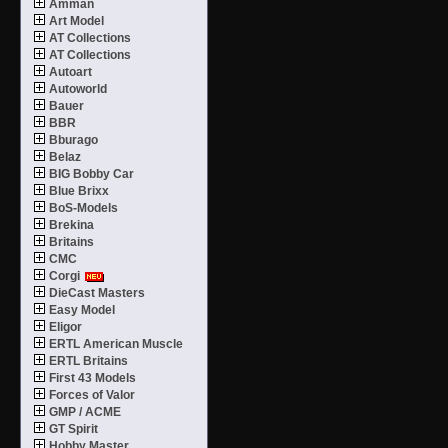
Amman
Art Model
AT Collections
AT Collections
Autoart
Autoworld
Bauer
BBR
Bburago
Belaz
BIG Bobby Car
Blue Brixx
BoS-Models
Brekina
Britains
CMC
Corgi
DieCast Masters
Easy Model
Eligor
ERTL American Muscle
ERTL Britains
First 43 Models
Forces of Valor
GMP / ACME
GT Spirit
Hobby Master