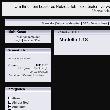
Um Ihnen ein besseres Nutzererlebnis zu bieten, ver
Verwendu
|
|
|
|
Startseite
Vertrag widerrufen
AGB
Datenschutz
Mein Konto
»
»
Start
OTTO
Nicht angemeldet
Modelle 1:18
Login
|
Konto eröffnen
Warenkorb
Ihr Warenkorb ist leer
Gesamt:
0.00 EUR
inkl. gesetzl. MwSt. zzgl.
Versandkosten
|
|
Anzeigen
Kasse
Löschen
Kategorien
Abrex
Almost Real
Amalgam